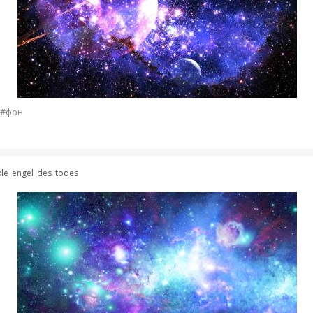
#фон
le_engel_des_todes