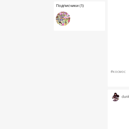
Подписчики (1)
#космос
dunk