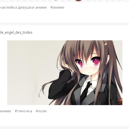
наклейка девушки аниме
#аниме
le_engel_des_todes
аниме
#тяночка
#лоли