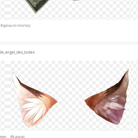
#деньги money
le_engel_des_todes
име
#kawaii