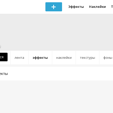
Эффекты
Наклейки
9
ся
лента
эффекты
наклейки
текстуры
фоны
екты