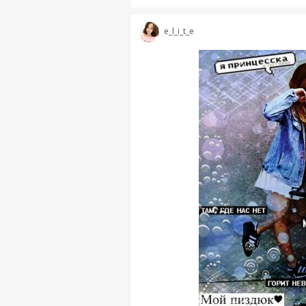
e_l_i_t_e