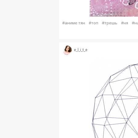
#аниме тян
#топ
#трешь
#ня
#н
e_l_i_t_e