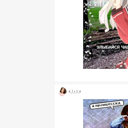
e_l_i_t_e