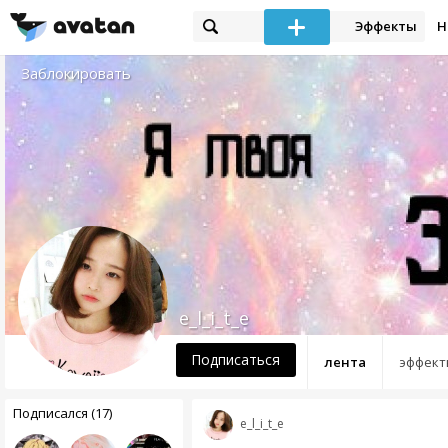
Эффекты
Н
Заблокировать
e_l_i_t_e
Подписаться
лента
эффект
Подписался (17)
e_l_i_t_e