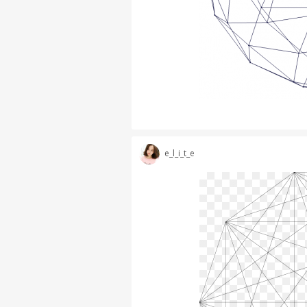
e_l_i_t_e