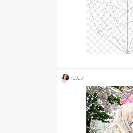
e_l_i_t_e