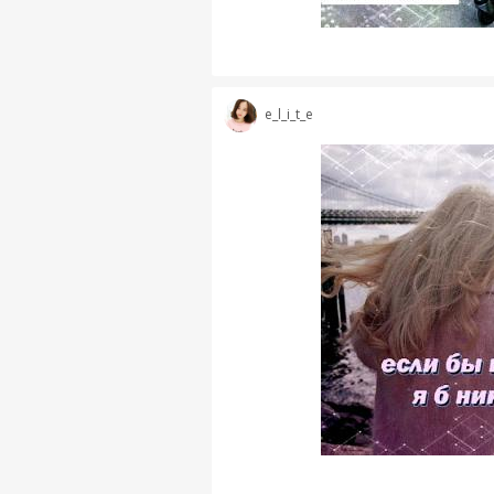
e_l_i_t_e