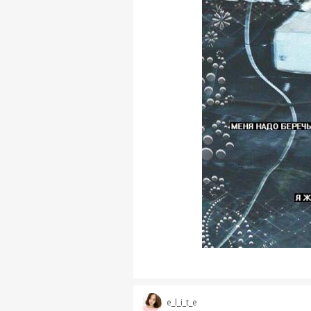
e_l_i_t_e