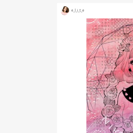
e_l_i_t_e