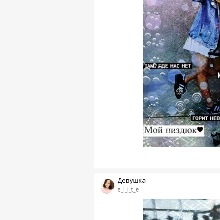
Девушка
e_l_i_t_e