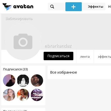
Эффекты
Н
Заблокировать
ebrarkandaz
Подписаться
лента
эффект
Подписался (33)
Все избранное