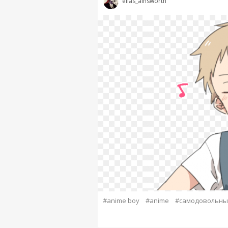
elias_ainsworth
#anime boy
#anime
#самодовольны