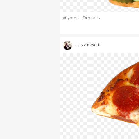
#бургер
#жраать
elias_ainsworth