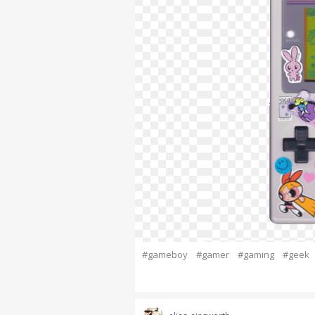
#gameboy
#gamer
#gaming
#geek