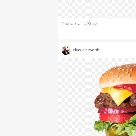
#конфета
#90 ые
elias_ainsworth