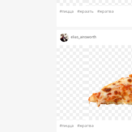
#пицца
#жраать
#жратва
elias_ainsworth
#пицца
#жратва