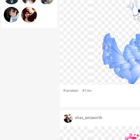
#аниме
#тян
elias_ainsworth