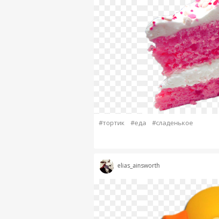
#тортик
#еда
#сладенькое
elias_ainsworth