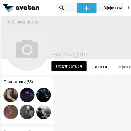
Эффекты
Н
Заблокировать
eryuibvggii18
Подписаться
лента
эффект
Подписался (55)