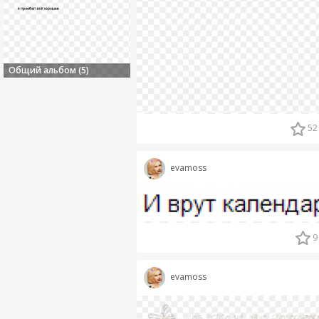
Общий альбом (5)
52
evamoss
9
evamoss