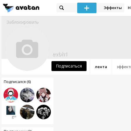
Эффекты
Н
Заблокировать
evbh1
Подписаться
лента
эффект
Подписался (6)