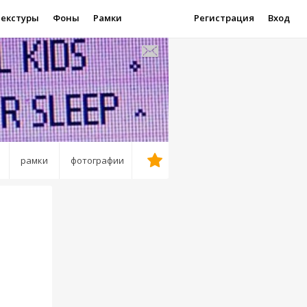
Текстуры
Фоны
Рамки
Регистрация
Вход
рамки
фотографии