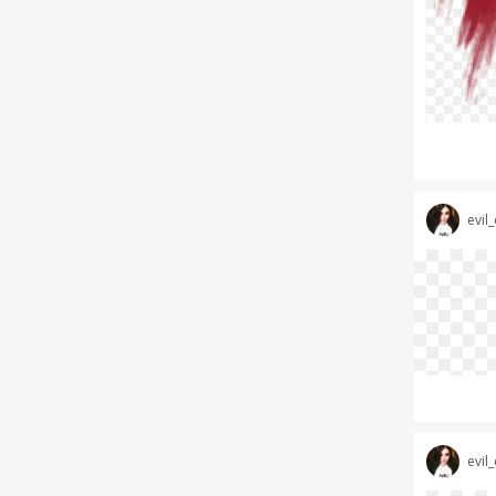
evil
evil