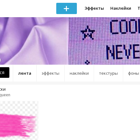
Эффекты
Наклейки
n
ся
лента
эффекты
наклейки
текстуры
фоны
ски
_queen