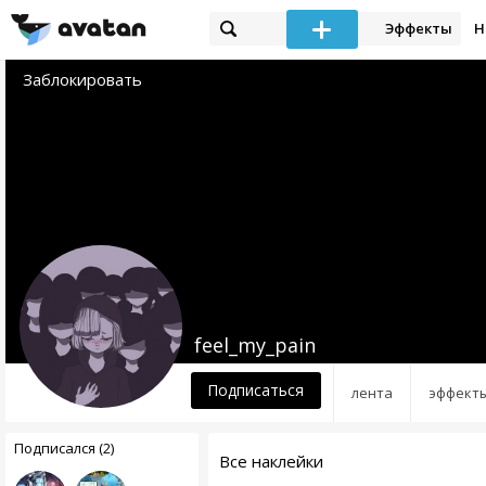
Эффекты
Н
Заблокировать
feel_my_pain
Подписаться
лента
эффект
Подписался (2)
Все наклейки