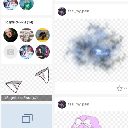
feel_my_pain
Подписчики (14)
77
Общий альбом (47)
feel_my_pain