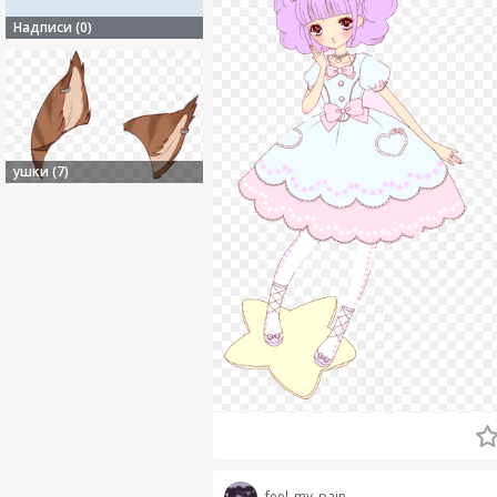
Надписи (0)
ушки (7)
feel_my_pain