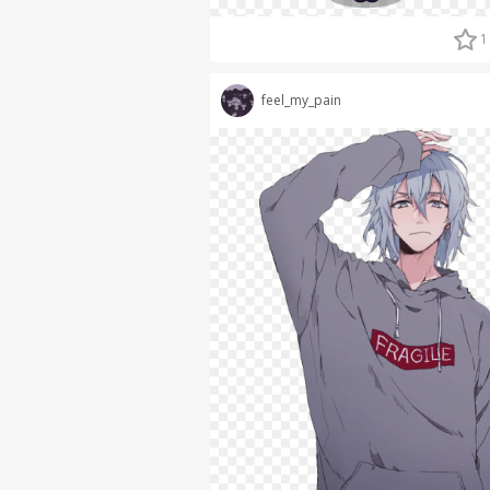
1
feel_my_pain