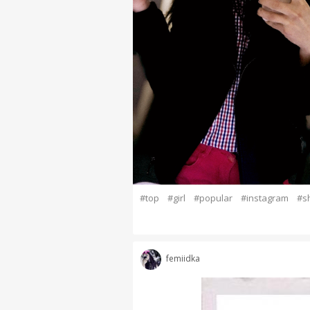
#top
#girl
#popular
#instagram
#s
femiidka