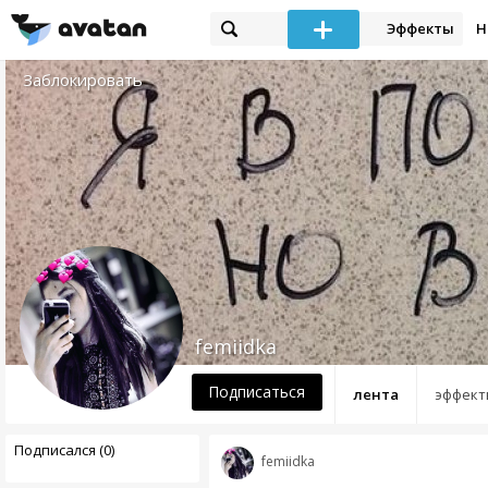
Эффекты
Н
Заблокировать
femiidka
Подписаться
лента
эффект
Подписался (0)
femiidka