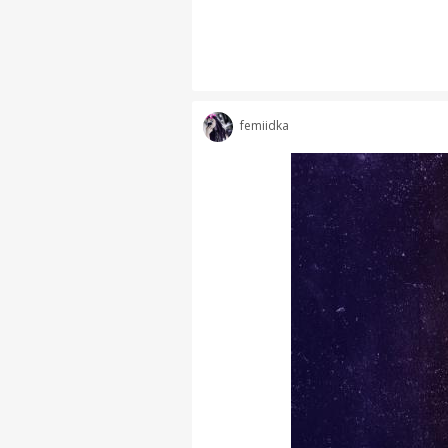
femiidka