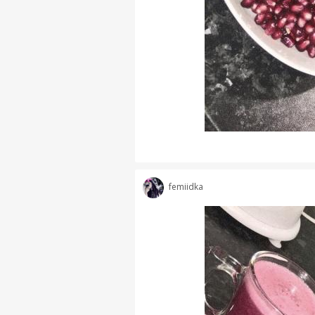
femiidka