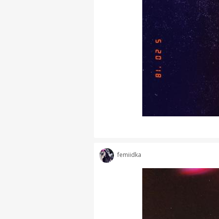
femiidka