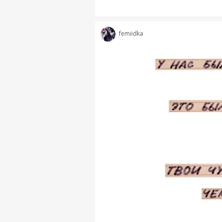
femiidka