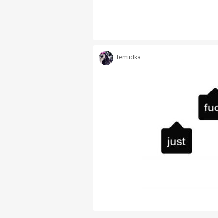
femiidka