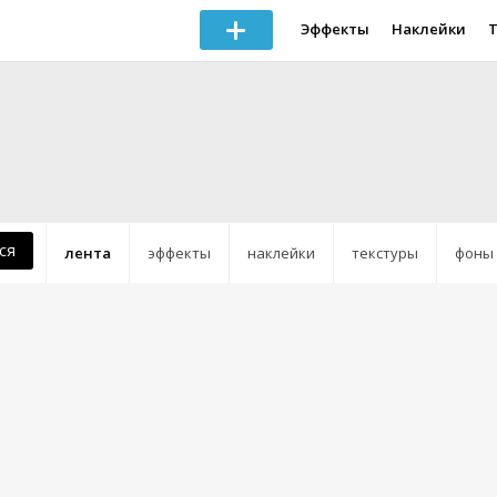
Эффекты
Наклейки
ся
лента
эффекты
наклейки
текстуры
фоны