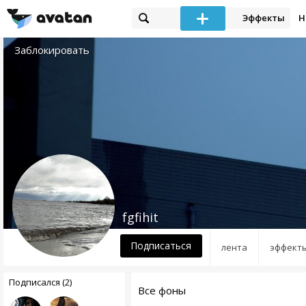
Эффекты
Н
Заблокировать
fgfihit
Подписаться
лента
эффект
Подписался (2)
Все фоны