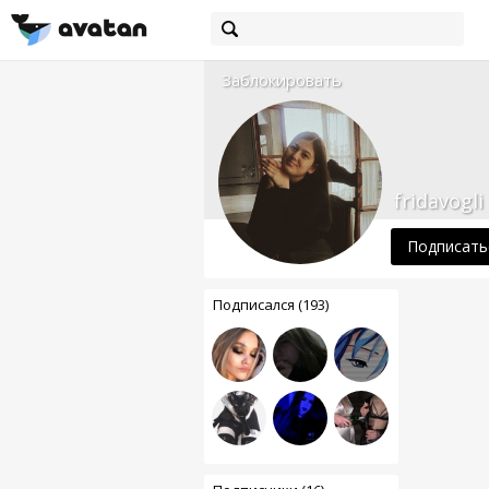
Заблокировать
fridavogli
Подписать
Подписался (193)