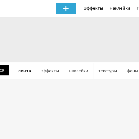
Эффекты
Наклейки
ся
лента
эффекты
наклейки
текстуры
фоны