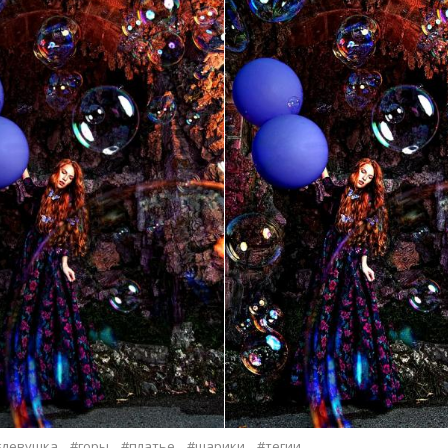
#девушка
#горы
#платье
#шарики
#тегии