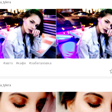
ra_tylera
а
#авто
#кафе
#забегаловка
ra_tylera