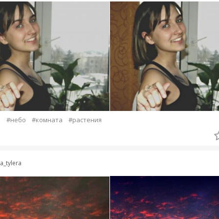
а
#небо
#комната
#растения
ra_tylera