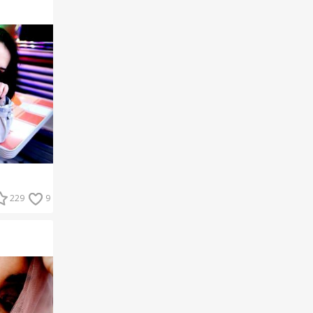
229
9