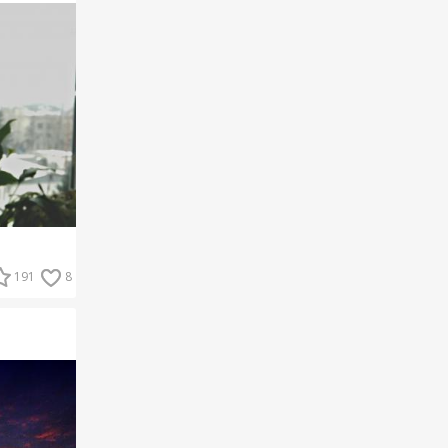
191
8