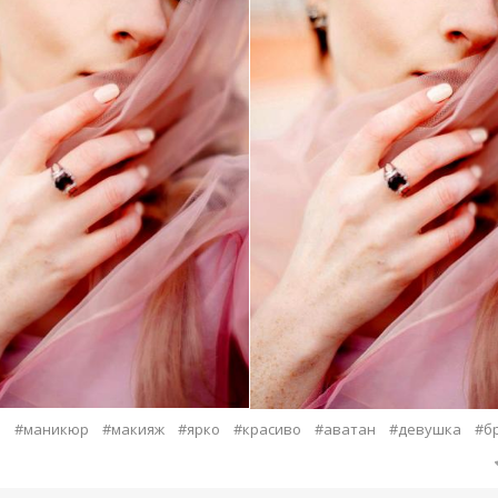
а
#маникюр
#макияж
#ярко
#красиво
#аватан
#девушка
#б