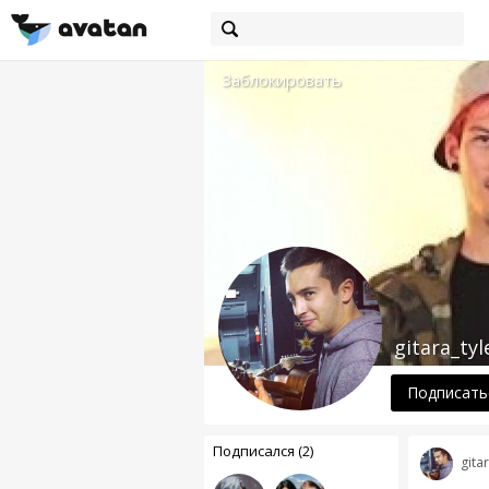
Заблокировать
gitara_tyl
Подписать
Подписался (2)
gita