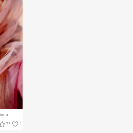
рови
78
4