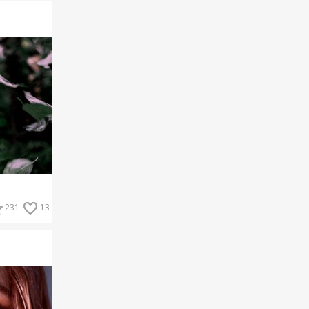
231
13