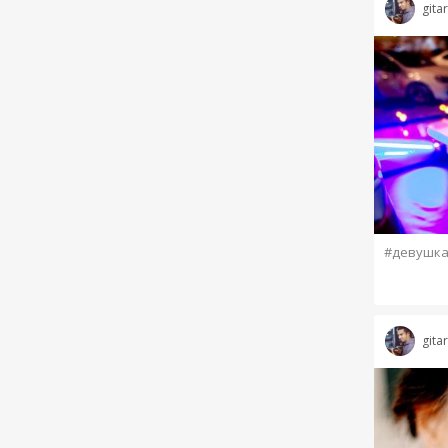
gita
#девушк
gita