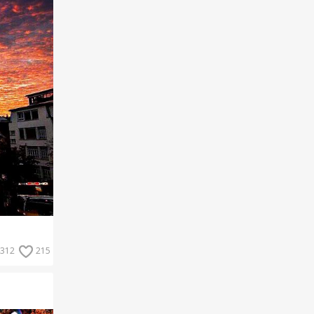
312
215