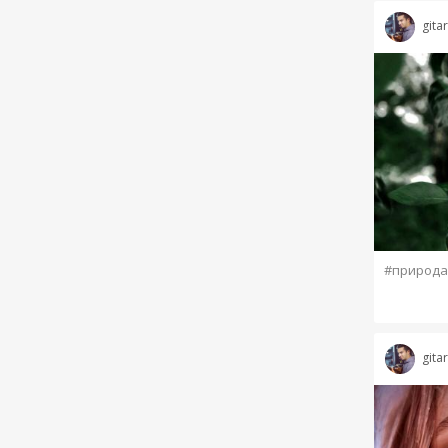
gita
#природа
gita