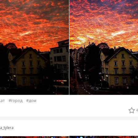
кат
#город
#дом
4
ra_tylera