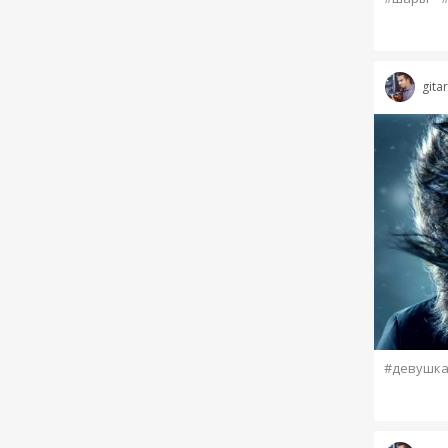
gita
#девушк