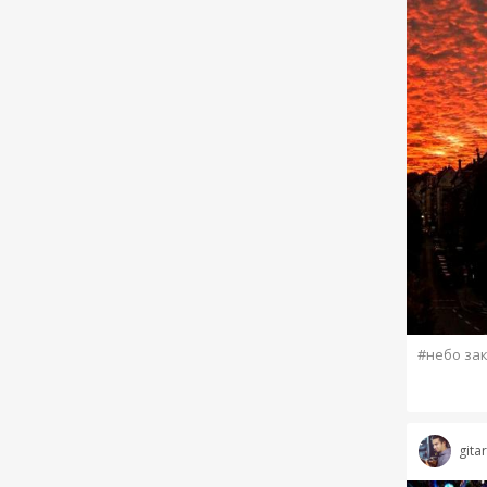
#небо за
gita