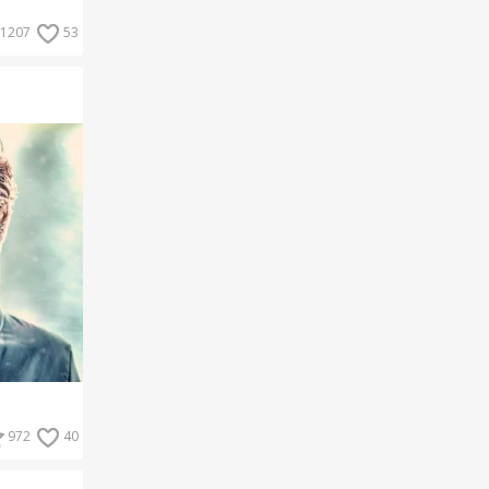
1207
53
972
40