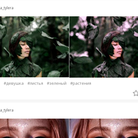
ra_tylera
#девушка
#листья
#зеленый
#растения
ra_tylera