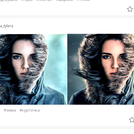
ra_tylera
а
#зима
#курточка