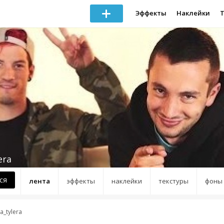
Эффекты
Наклейки
era
ся
лента
эффекты
наклейки
текстуры
фоны
ra_tylera