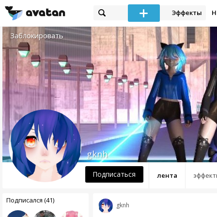
Эффекты
Н
Заблокировать
gknh
Подписаться
лента
эффект
Подписался (41)
gknh