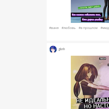
#ваня
#любовь
#в прошлом
#ммд
gknh