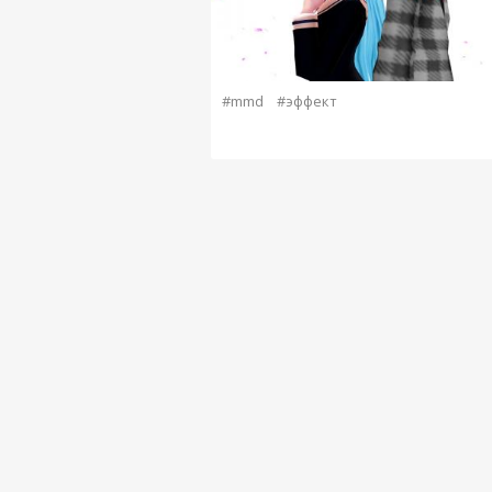
#mmd
#эффект