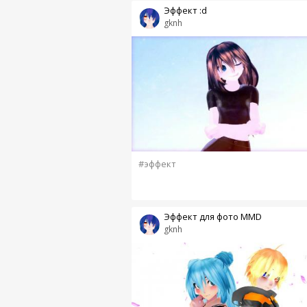
Эффект :d
gknh
#эффект
Эффект для фото MMD
gknh