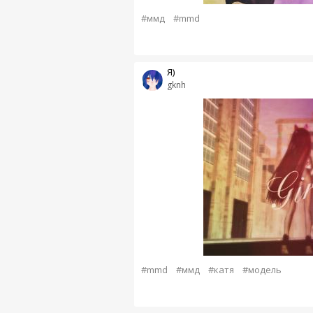
#ммд
#mmd
Я)
gknh
#mmd
#ммд
#катя
#модель