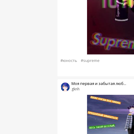
#юность
#supreme
Моя первая и забытая люб...
gknh