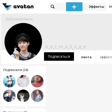
Эффекты
Н
Заблокировать
h_o_t_m_a_k_n_a_e
Подписаться
лента
эффект
Подписался (24)