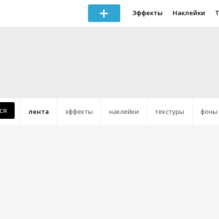
Эффекты
Наклейки
ся
лента
эффекты
наклейки
текстуры
фоны