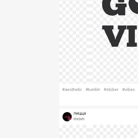
#aesthetic
#tumblr
#sticker
#vibes
пицца
inxsvn