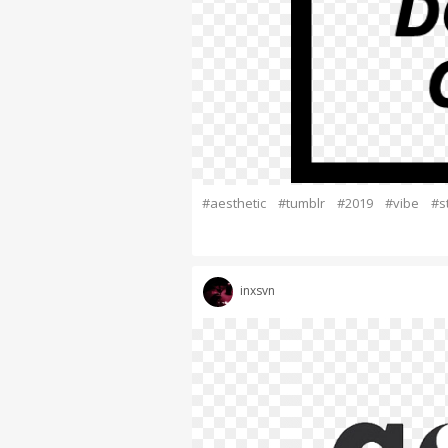
#aesthetic
#tumblr
#2019
#vibe
#s
inxsvn