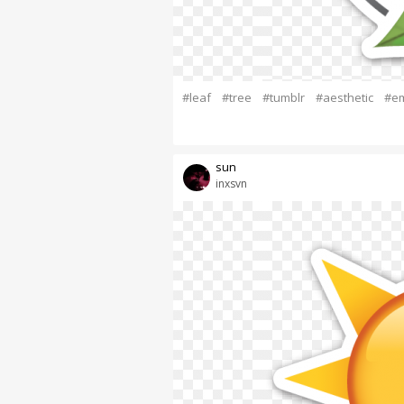
#leaf
#tree
#tumblr
#aesthetic
#em
sun
inxsvn