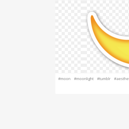
#moon
#moonlight
#tumblr
#aesthet