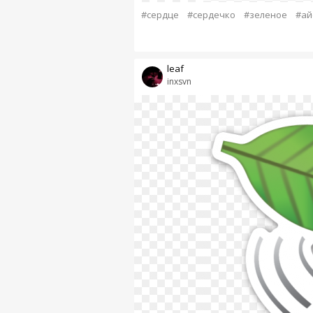
#сердце
#сердечко
#зеленое
#ай
leaf
inxsvn