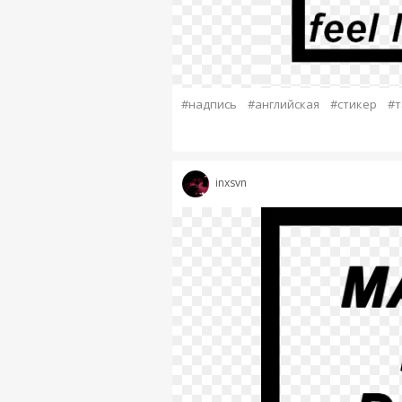
#надпись
#английская
#стикер
#т
inxsvn