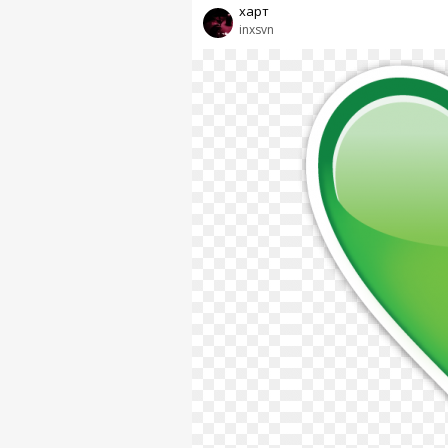
харт
inxsvn