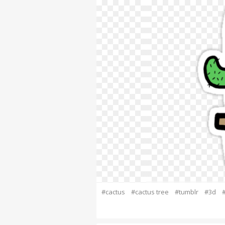
#cactus
#cactus tree
#tumblr
#3d
#