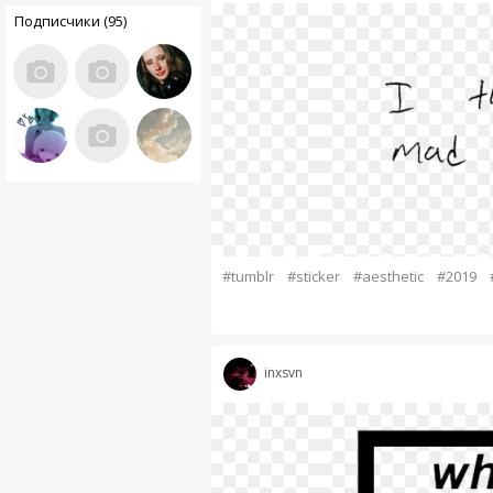
Подписчики (95)
#tumblr
#sticker
#aesthetic
#2019
inxsvn