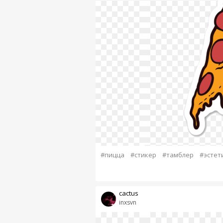
#пицца
#стикер
#тамблер
#эстет
cactus
inxsvn