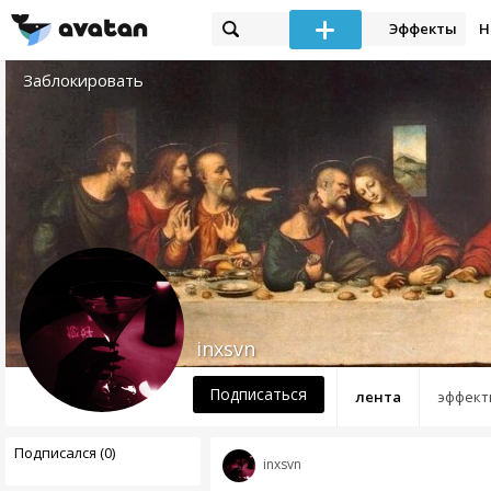
Эффекты
Н
Заблокировать
inxsvn
Подписаться
лента
эффект
Подписался (0)
inxsvn