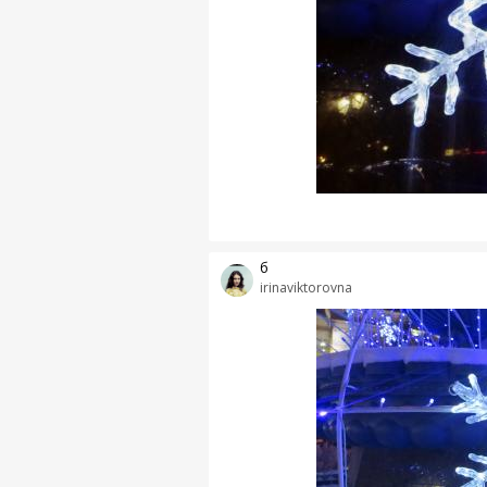
б
irinaviktorovna