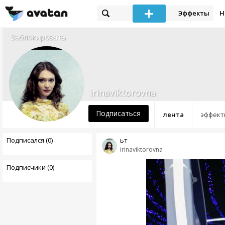
Эффекты
Н
Заблокировать
irinaviktorovna
Подписаться
лента
эффект
Подписался (0)
ьт
irinaviktorovna
Подписчики (0)