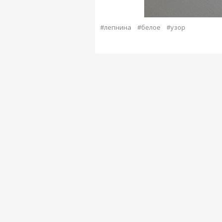
#лепнина
#белое
#узор