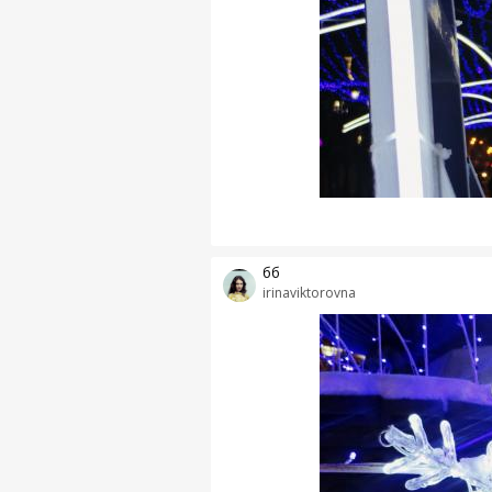
бб
irinaviktorovna