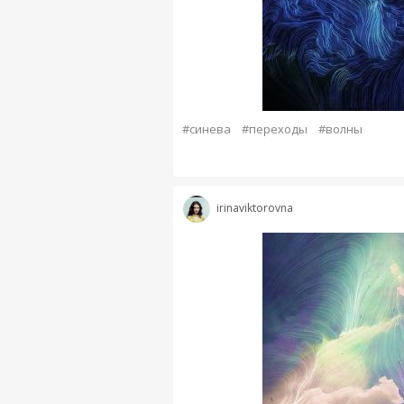
#синева
#переходы
#волны
irinaviktorovna