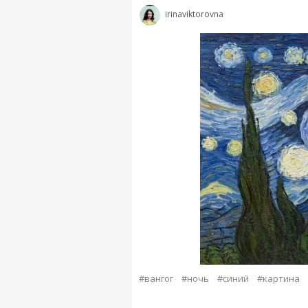
irinaviktorovna
#вангог
#ночь
#синий
#картина