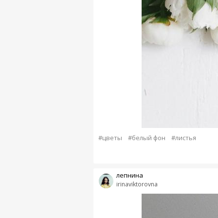
#цветы
#белый фон
#листья
лепнина
irinaviktorovna