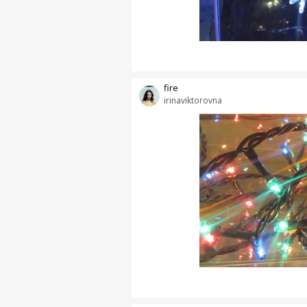
fire
irinaviktorovna