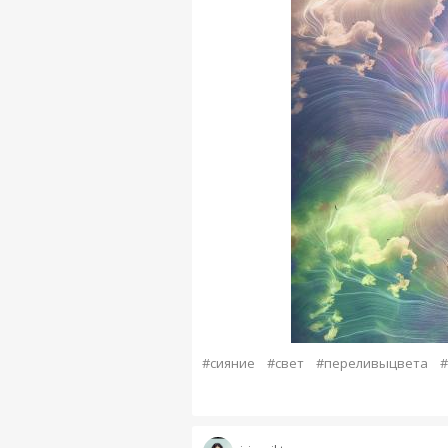
#сияние
#свет
#переливыцвета
#