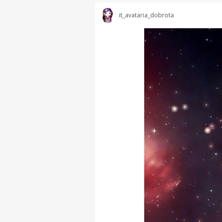
it_avataria_dobrota