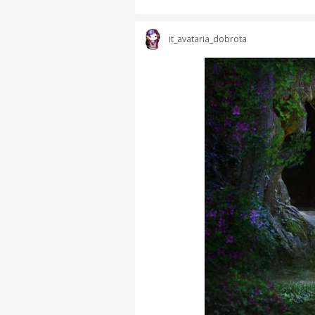
it_avataria_dobrota