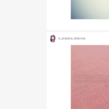
it_avataria_dobrota