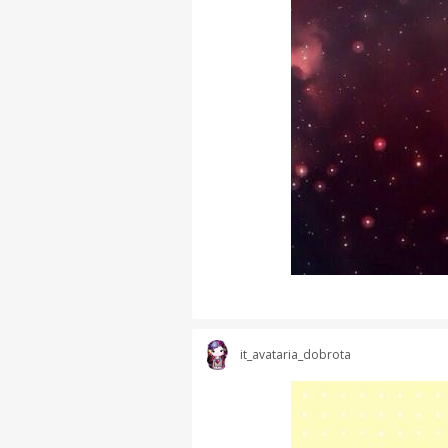
it_avataria_dobrota