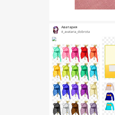
Аватария
it_avataria_dobrota