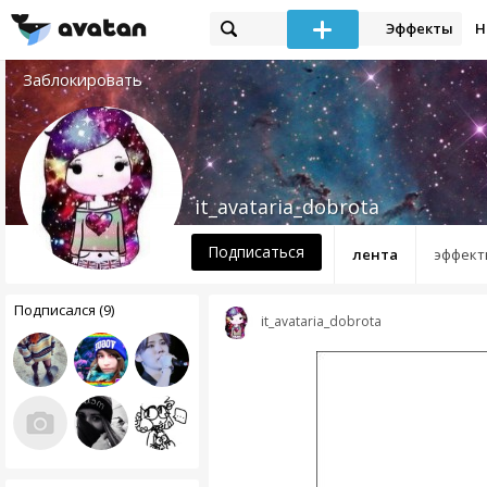
Эффекты
Н
Заблокировать
it_avataria_dobrota
Подписаться
лента
эффект
Подписался (9)
it_avataria_dobrota