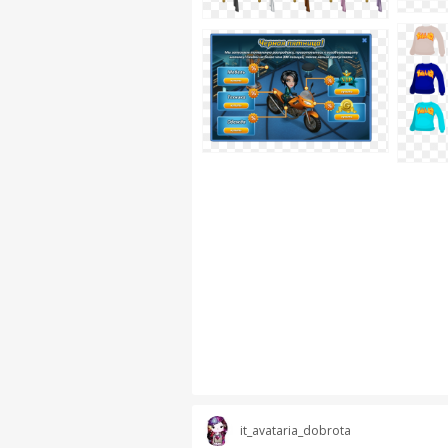
it_avataria_dobrota