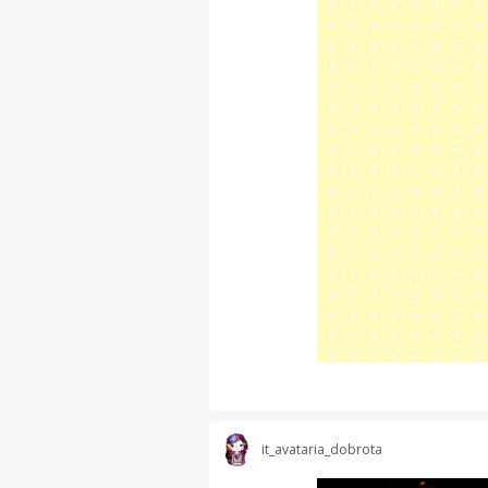
it_avataria_dobrota