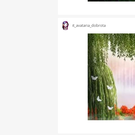
it_avataria_dobrota