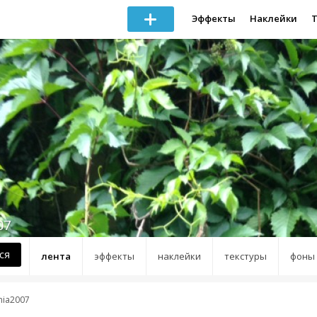
Эффекты
Наклейки
07
ся
лента
эффекты
наклейки
текстуры
фоны
ania2007