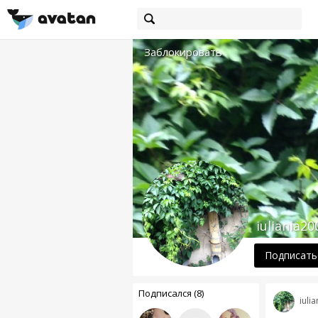
Заблокировать
iuliania20
Подписать
Подписался (8)
iuli