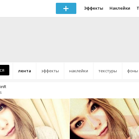
Эффекты
Наклейки
ся
лента
эффекты
наклейки
текстуры
фоны
inR
s