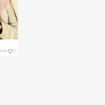
116
11