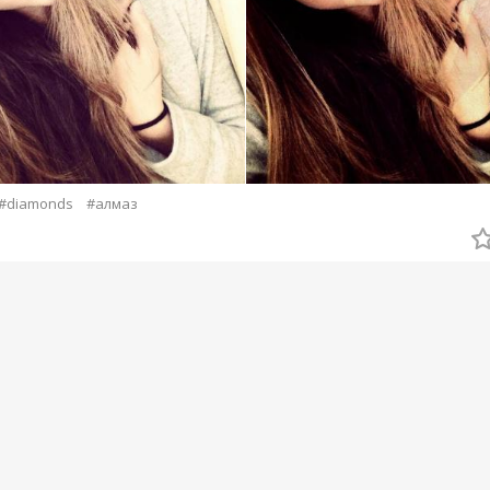
#diamonds
#алмаз