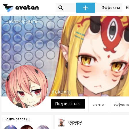
Эффекты
Н
Заблокировать
jfckdxhj
Подписаться
лента
эффект
Подписался (8)
Куруру