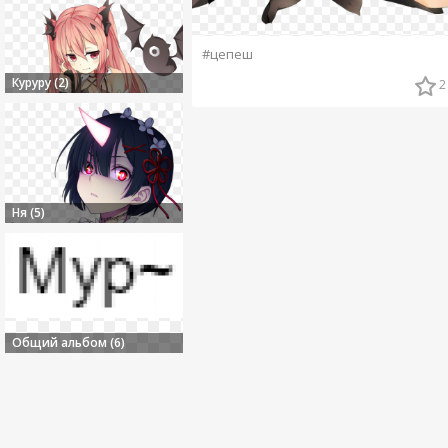
#цепеш
Куруру (2)
2
Ня (5)
Общий альбом (6)