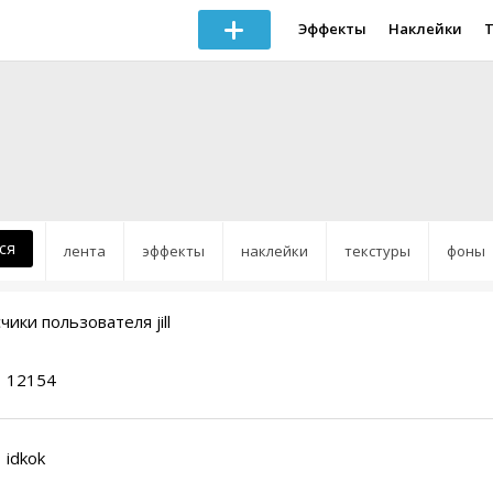
Эффекты
Наклейки
ся
лента
эффекты
наклейки
текстуры
фоны
ики пользователя jill
12154
idkok