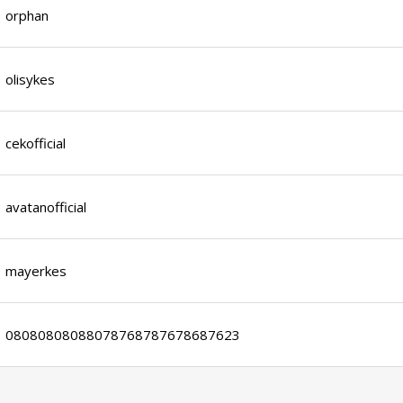
orphan
olisykes
cekofficial
avatanofficial
mayerkes
08080808088078768787678687623