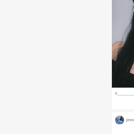
#_________
jine