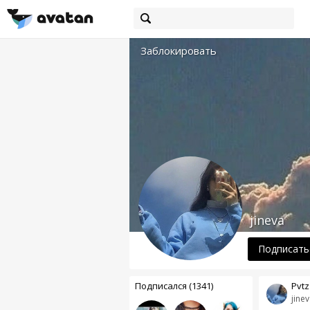
Заблокировать
jineva
Подписать
Подписался (1341)
Pvtz
jinev