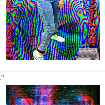
ve#
a