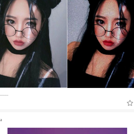
_____
va