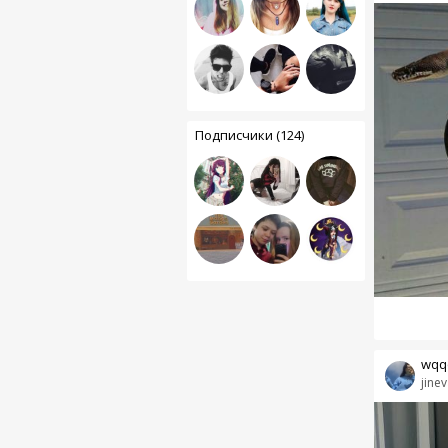
Подписчики (124)
wqq
jinev