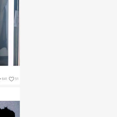
841
51