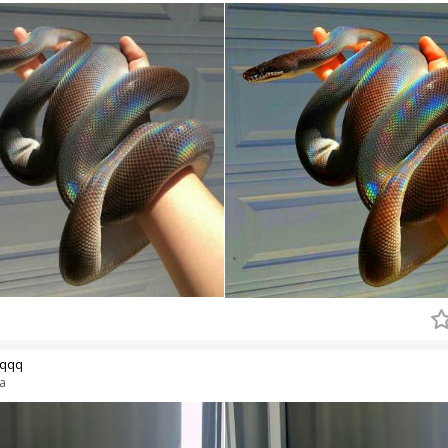
qqq
a