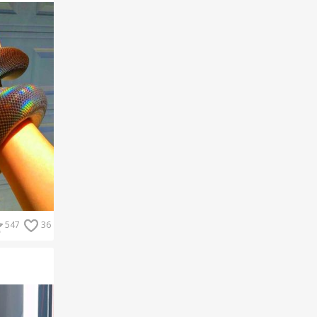
547
36