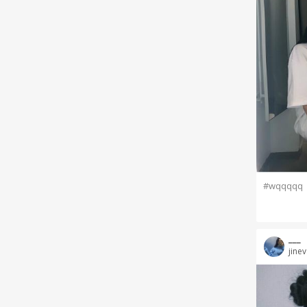
#wqqqqq
___
jinev