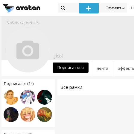
Эффекты
Н
Заблокировать
jiox
Подписаться
лента
эффект
Подписался (14)
Все рамки