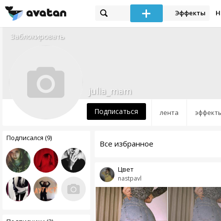
Эффекты
Н
Заблокировать
julia_mam
Подписаться
лента
эффект
Подписался (9)
Все избранное
Цвет
nastpavl