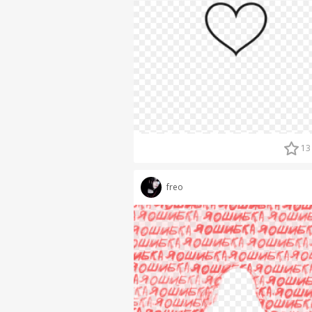
13
freo