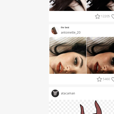
12205
ᵗʰᵉ ᵇᵉˢᵗ
antoinette_20
5460
atacaman