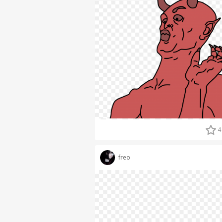
4
freo