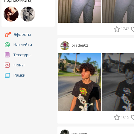
Подписчики (2)
1742
Эффекты
Наклейки
braden02
Текстуры
Фоны
Рамки
1615
terrymen