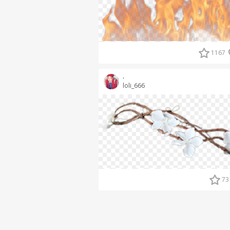
1167
.
loli_666
73