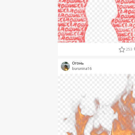
253
Огонь
burunina16