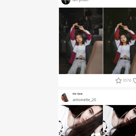
3576
ᵗʰᵉ ᵇᵉˢᵗ
antoinette_20