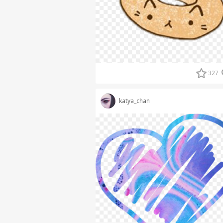
327
katya_chan