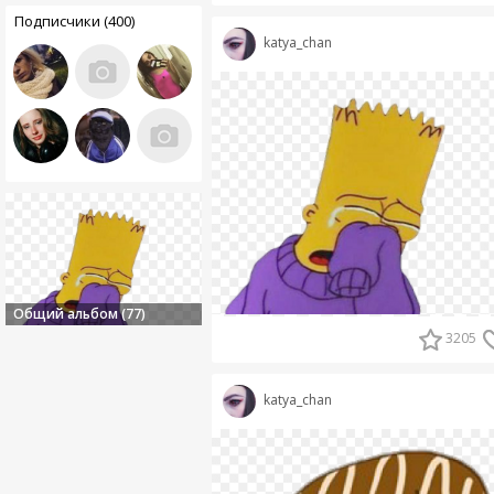
Подписчики (400)
katya_chan
Общий альбом (77)
3205
katya_chan