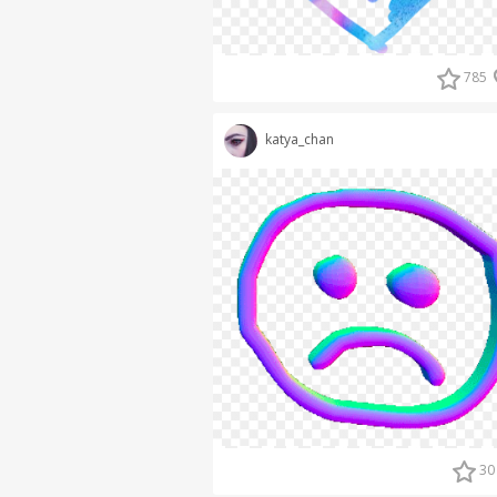
785
katya_chan
30