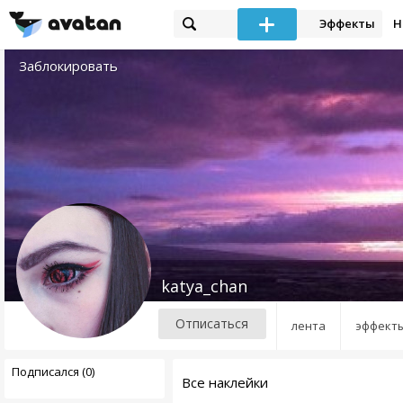
Эффекты
Н
Заблокировать
katya_chan
Отписаться
лента
эффект
Подписался (0)
Все наклейки