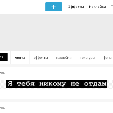
Эффекты
Наклейки
ся
лента
эффекты
наклейки
текстуры
фоны
chik
chik