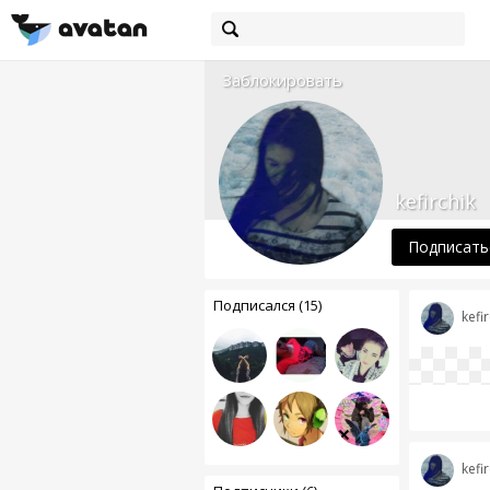
Заблокировать
kefirchik
Подписать
Подписался (15)
kefir
kefir