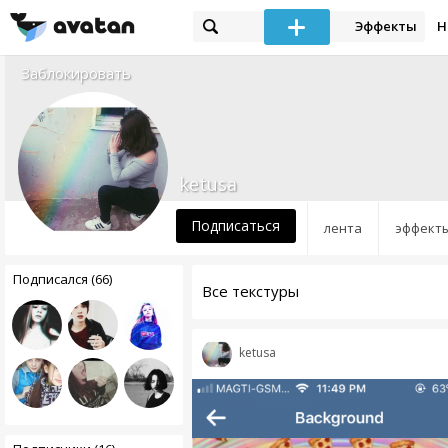
Эффекты
Н
Заблокировать
ketusa
Подписаться
лента
эффект
Подписался (66)
Все текстуры
ketusa