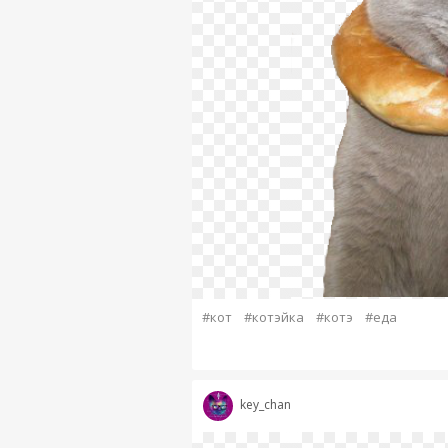
#кот
#котэйка
#котэ
#еда
key_chan