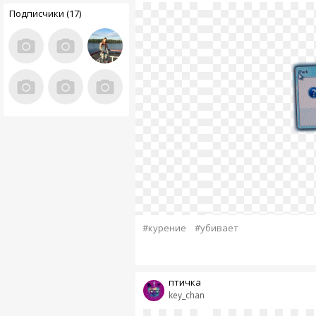
Подписчики (17)
#курение
#убивает
птичка
key_chan