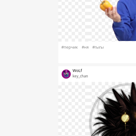
#перчик
#ня
#гыгы
WoLf
key_chan