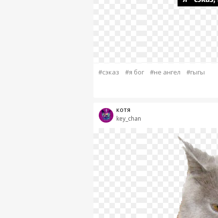
#сэказ
#я бог
#не ангел
#гыгы
котя
key_chan