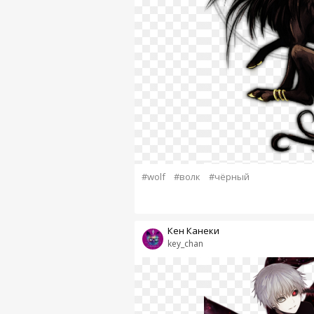
#wolf
#волк
#чёрный
Кен Канеки
key_chan