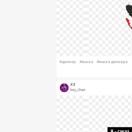
#джокер
#маска
#маска джокера
ХЗ
key_chan