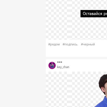
#рядом
#подпись.
#черный
***
key_chan