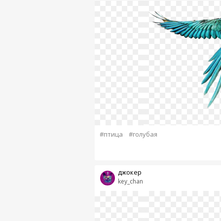
#птица
#голубая
джокер
key_chan