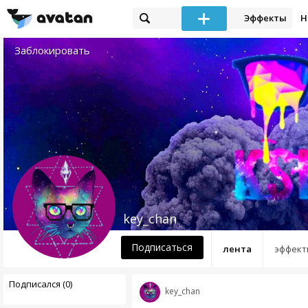
Эффекты
Н
Заблокировать
key_chan
Подписаться
лента
эффект
Подписался (0)
key_chan