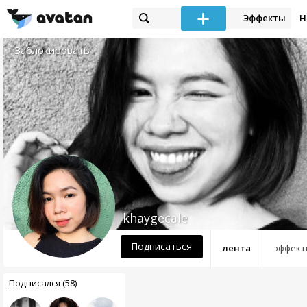
Эффекты
Н
Заблокировать
khaygecale
Подписаться
лента
эффект
Подписался (58)