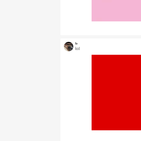
ь
kiil