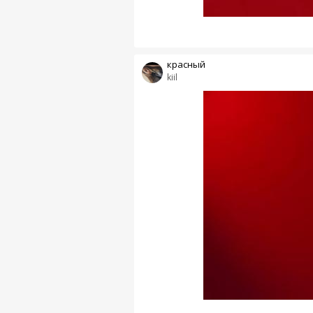
красный
kiil