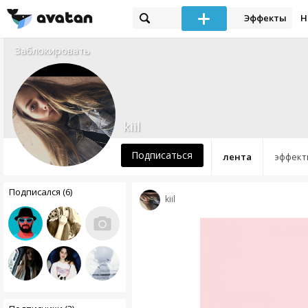
Эффекты
Н
Заблокировать
kiil
Подписаться
лента
эффект
Подписался (6)
kiil