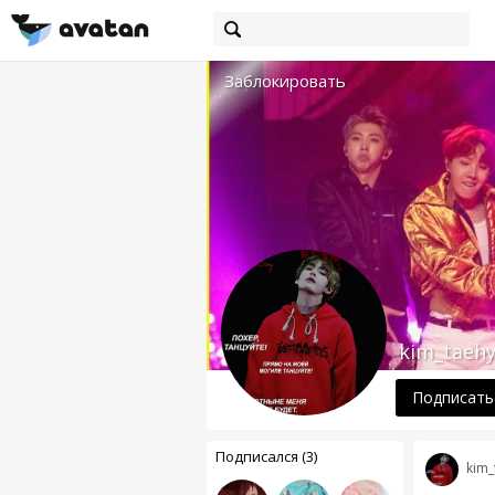
Заблокировать
kim_taeh
Подписать
Подписался (3)
kim_