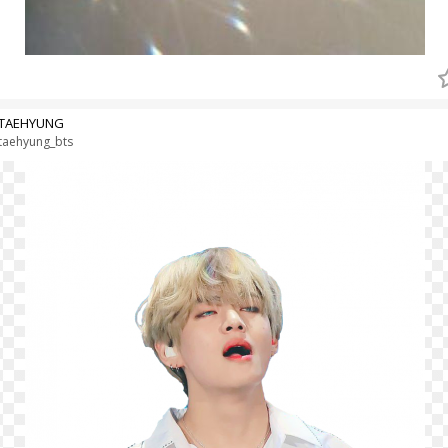
 TAEHYUNG
taehyung_bts