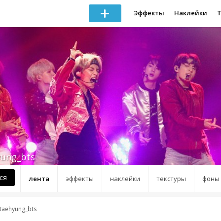
Эффекты
Наклейки
yung_bts
ся
лента
эффекты
наклейки
текстуры
фоны
taehyung_bts