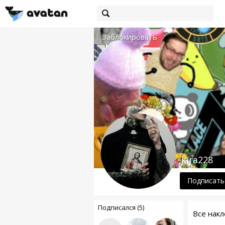
Заблокировать
kira228
Подписать
Подписался (5)
Все накл