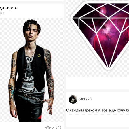
ди Бирсак.
228
kira228
2