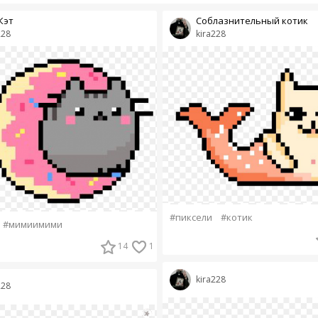
Кэт
Соблазнительный котик
228
kira228
#пиксели
#котик
#мимиимими
14
1
kira228
228