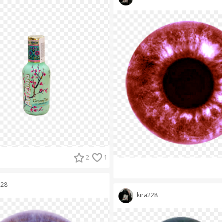
2
1
228
kira228