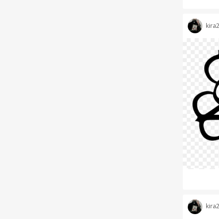
kira
kira