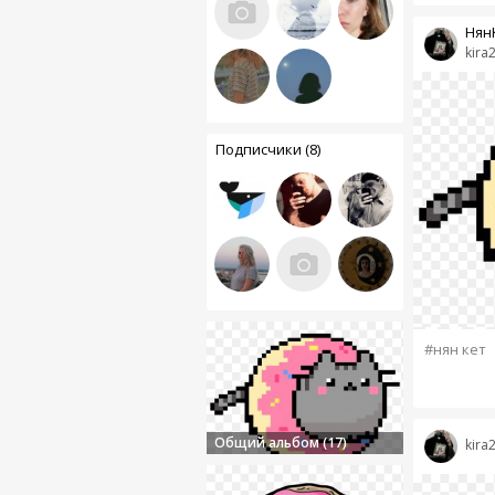
Нян
kira
Подписчики (8)
#нян кет
Общий альбом (17)
kira