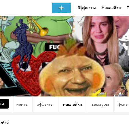
Эффекты
Наклейки
ся
лента
эффекты
наклейки
текстуры
фоны
ейки