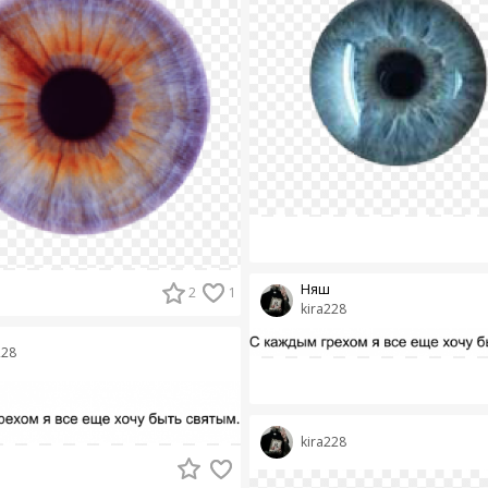
Няш
2
1
kira228
228
kira228