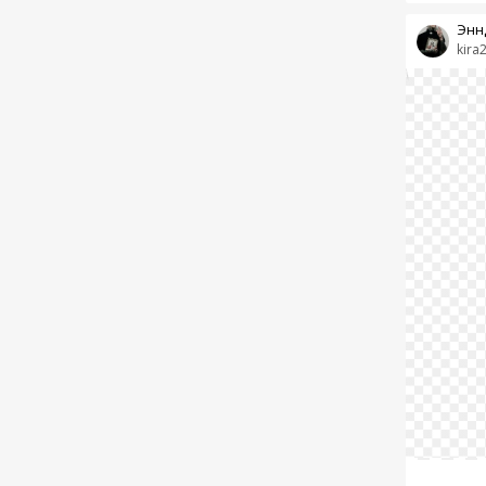
Энн
kira