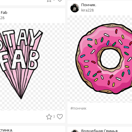
Пончик.
kira228
 Fab
228
#пончик
3
стинка.
Волшебная Свинья.