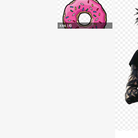
кек (4)