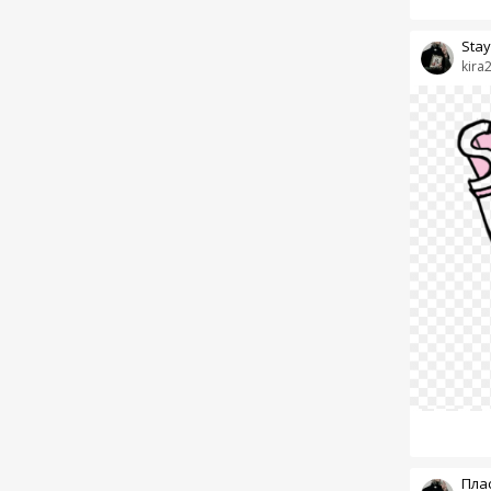
Stay
kira
Пла