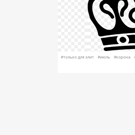
#только для элит
#июль
#корона