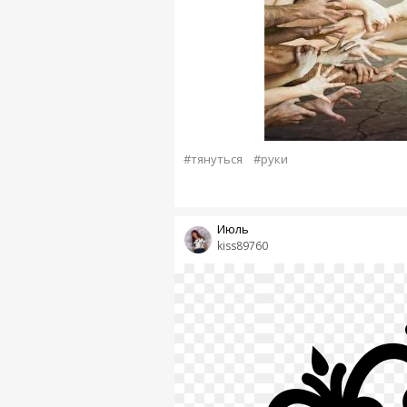
#тянуться
#руки
Июль
kiss89760