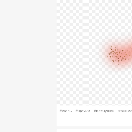
#июль
#щечки
#веснушки
#аним