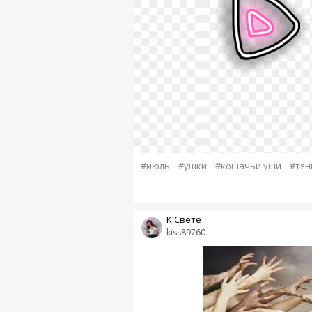
#июль
#ушки
#кошачьи уши
#тян
К Свете
kiss89760