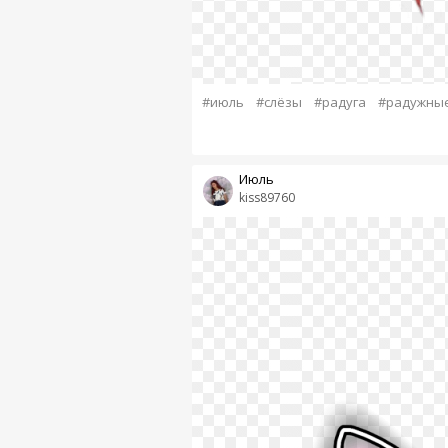
#июль
#слёзы
#радуга
#радужные
Июль
kiss89760