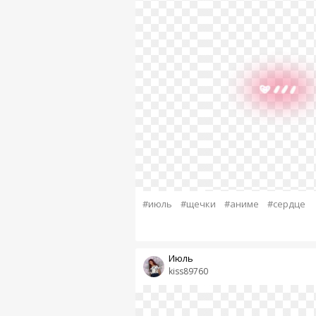
#июль
#щечки
#аниме
#сердце
Июль
kiss89760