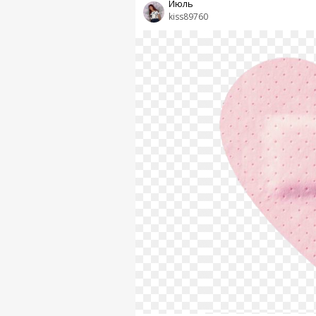
Июль
kiss89760