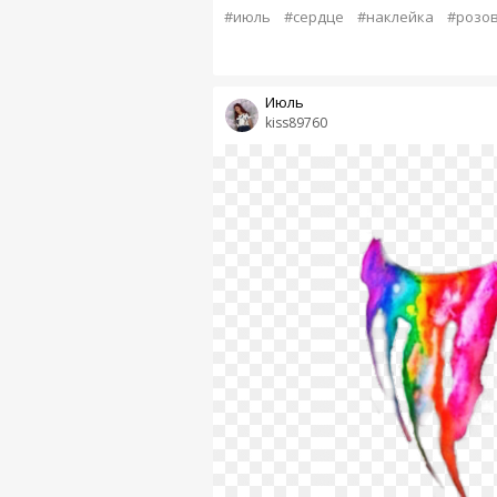
#июль
#сердце
#наклейка
#розо
Июль
kiss89760