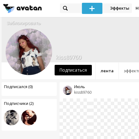
Эффекты
Н
Заблокировать
kiss89760
Подписаться
лента
эффект
Подписался (0)
Июль
kiss89760
Подписчики (2)