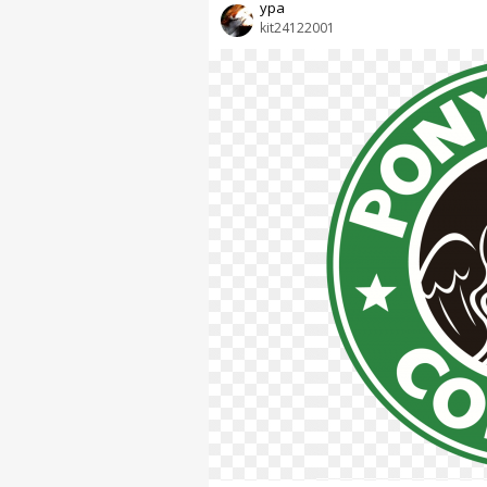
ура
kit24122001