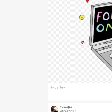
#ноутбук
кошара
kit24122001