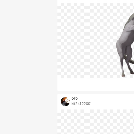
ого
kit24122001