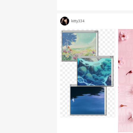
kitty334