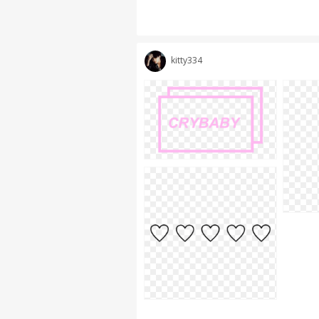
kitty334