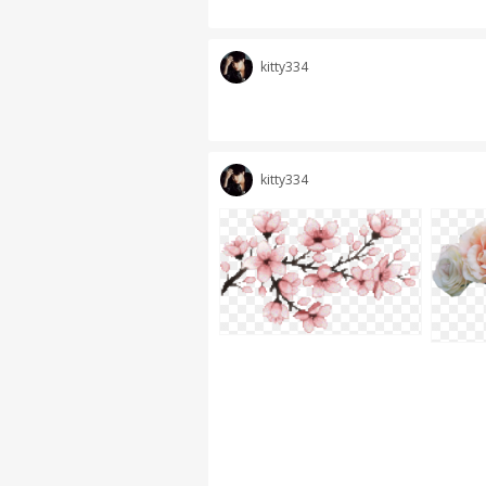
kitty334
kitty334