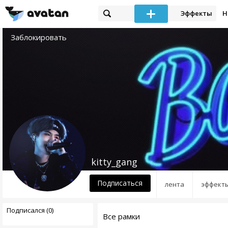
Эффекты
Н
Заблокировать
kitty_gang
Подписаться
лента
эффект
Подписался (0)
Все рамки