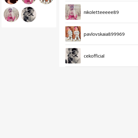
nikoletteeeee89
pavlovskaia899969
cekofficial