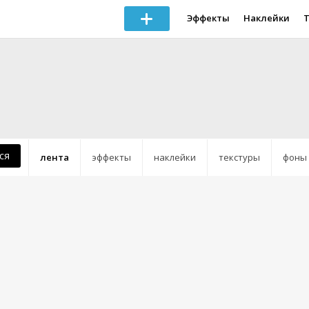
Эффекты
Наклейки
ся
лента
эффекты
наклейки
текстуры
фоны