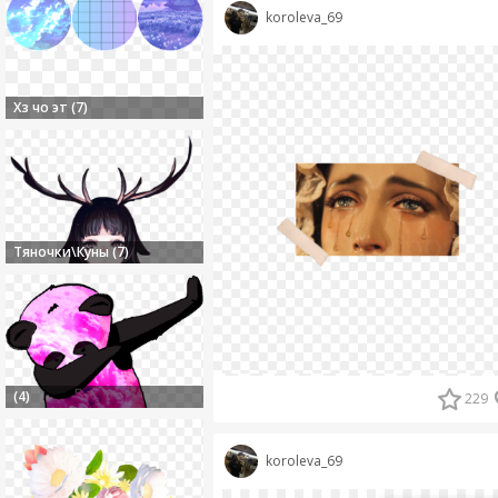
koroleva_69
Хз чо эт (7)
Тяночки\Куны (7)
(4)
229
koroleva_69