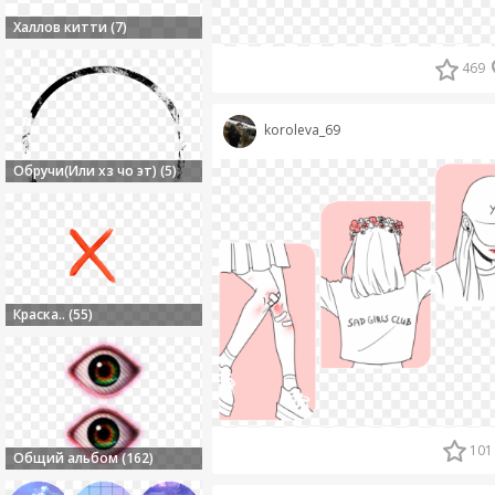
Халлов китти (7)
469
koroleva_69
Обручи(Или хз чо эт) (5)
Краска.. (55)
101
Общий альбом (162)