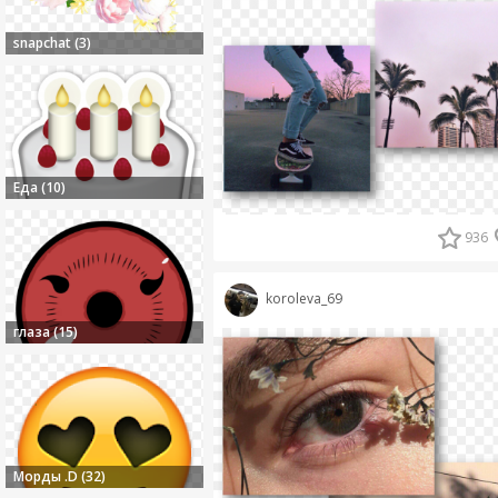
snapchat (3)
Еда (10)
936
koroleva_69
глаза (15)
Морды .D (32)