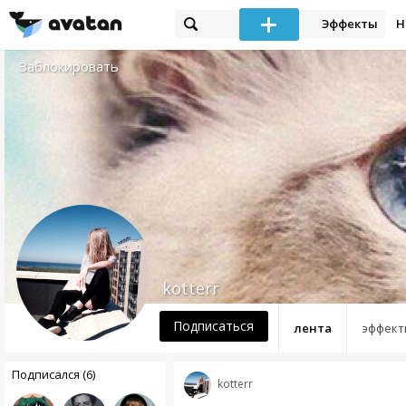
Эффекты
Н
Заблокировать
kotterr
Подписаться
лента
эффект
Подписался (6)
kotterr