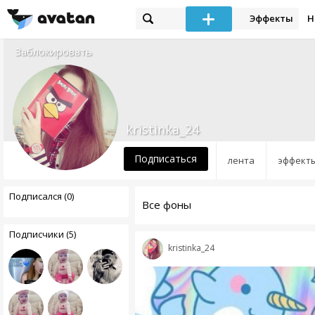
Эффекты
Н
Заблокировать
kristinka_24
Подписаться
лента
эффект
Подписался (0)
Все фоны
Подписчики (5)
kristinka_24