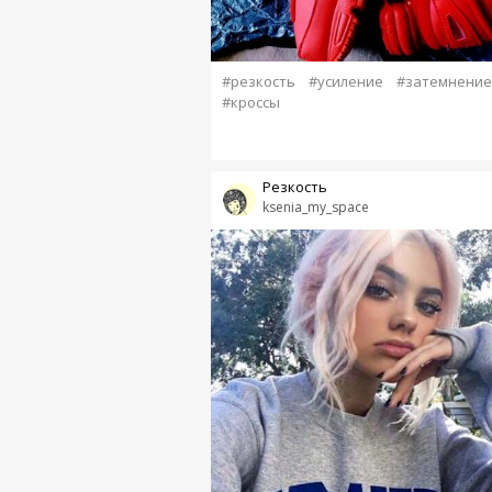
#резкость
#усиление
#затемнение
#кроссы
Резкость
ksenia_my_space