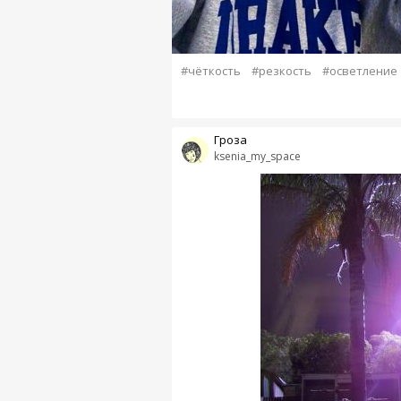
#чёткость
#резкость
#осветление
Гроза
ksenia_my_space