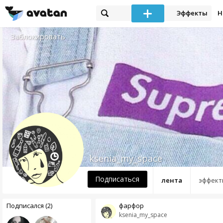
Эффекты
Н
Заблокировать
ksenia_my_space
Подписаться
лента
эффект
Подписался (2)
фарфор
ksenia_my_space