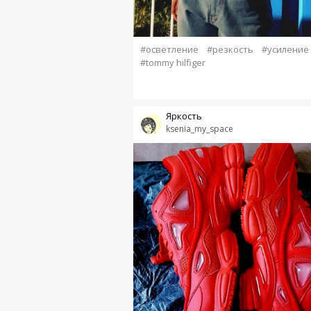
#осветление
#резкость
#усиление
#tommy hilfiger
Яркость
ksenia_my_space