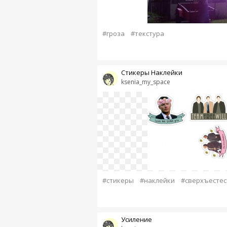
#гроза
#текстура
Стикеры Наклейки
ksenia_my_space
#стикеры
#наклейки
#сверхъесте
Усиление