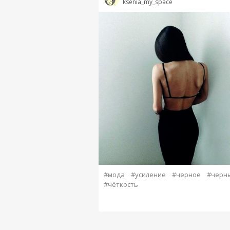
ksenia_my_space
#мода
#усиление
#черное
#черн
#чёткость