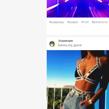
#шаришь
#шарю
#топ
#резкость
Усиление
ksenia_my_space