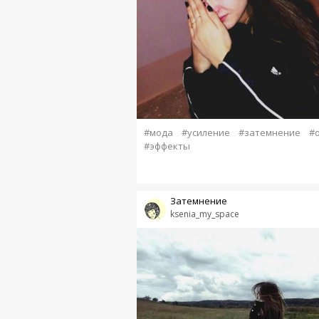
#мода
#усиление
#затемнение
#
#эффекты
Затемнение
ksenia_my_space