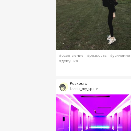
#осветление
#резкость
#усиление
#девушка
Резкость
ksenia_my_space