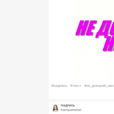
#надпись
#текст
#не_доверяй_ник
Надпись
kseniyameiner