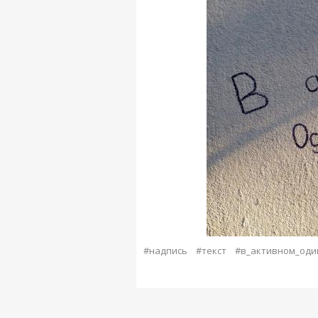
#надпись
#текст
#в_активном_оди