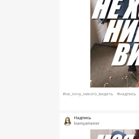
#не_хочу_никого_видеть
#надпись
Надпись
kseniyameiner