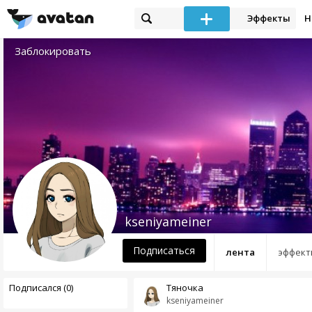
Эффекты
Н
Заблокировать
kseniyameiner
Подписаться
лента
эффект
Подписался (0)
Тяночка
kseniyameiner