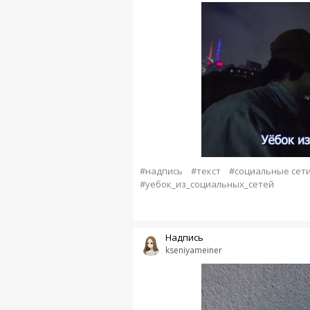
#надпись
#текст
#социальные сет
#уебок_из_социальных_сетей
Надпись
kseniyameiner