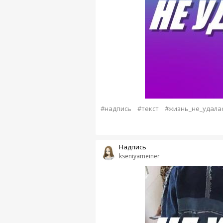
#надпись
#текст
#жизнь_не_удала
Надпись
kseniyameiner