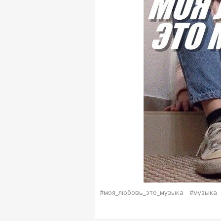
#моя_любовь_это_музыка
#музыка