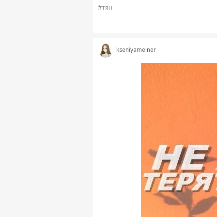
#тян
kseniyameiner