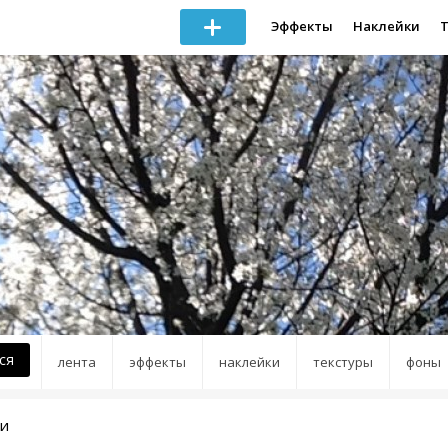
Эффекты
Наклейки
ся
лента
эффекты
наклейки
текстуры
фоны
ки