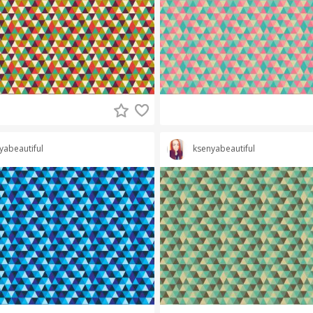
yabeautiful
ksenyabeautiful