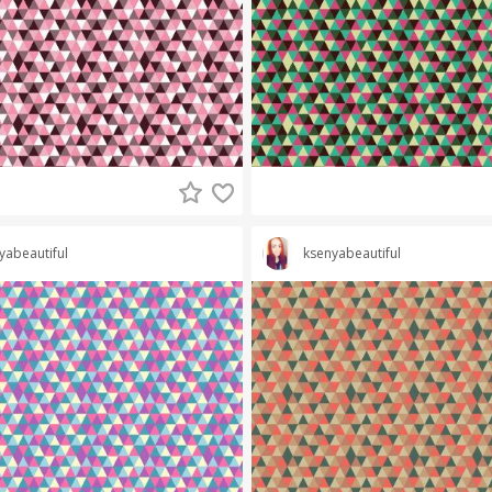
yabeautiful
ksenyabeautiful