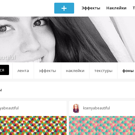
Эффекты
Наклейки
utiful
ся
лента
эффекты
наклейки
текстуры
фоны
ы
yabeautiful
ksenyabeautiful