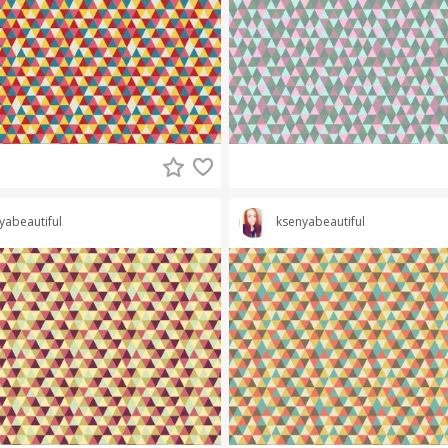
yabeautiful
ksenyabeautiful