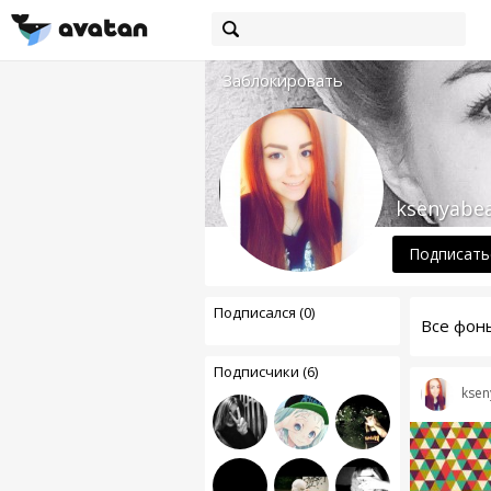
Заблокировать
ksenyabea
Подписать
Подписался (0)
Все фон
Подписчики (6)
ksen