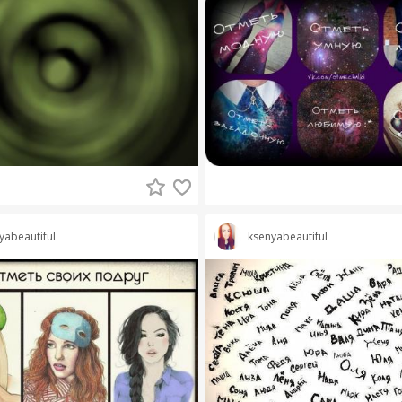
yabeautiful
ksenyabeautiful