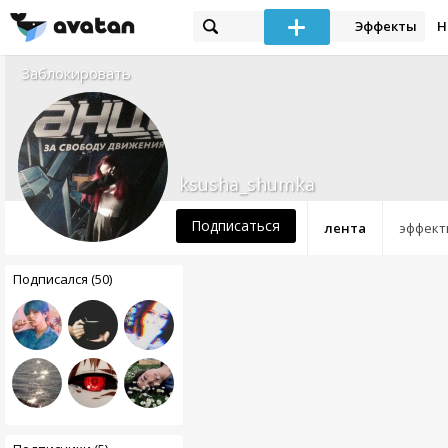
Эффекты
Н
Заблокировать
ksusha_shumka
Подписаться
лента
эффект
Подписался (50)